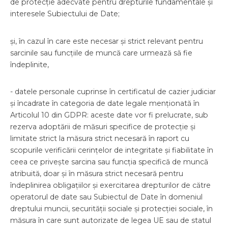
de protecție adecvate pentru drepturile fundamentale și
interesele Subiectului de Date;
și, în cazul în care este necesar și strict relevant pentru
sarcinile sau funcțiile de muncă care urmează să fie
îndeplinite,
- datele personale cuprinse în certificatul de cazier judiciar
și încadrate în categoria de date legale menționată în
Articolul 10 din GDPR: aceste date vor fi prelucrate, sub
rezerva adoptării de măsuri specifice de protecție și
limitate strict la măsura strict necesară în raport cu
scopurile verificării cerințelor de integritate și fiabilitate în
ceea ce privește sarcina sau funcția specifică de muncă
atribuită, doar și în măsura strict necesară pentru
îndeplinirea obligațiilor și exercitarea drepturilor de către
operatorul de date sau Subiectul de Date în domeniul
dreptului muncii, securității sociale și protecției sociale, în
măsura în care sunt autorizate de legea UE sau de statul