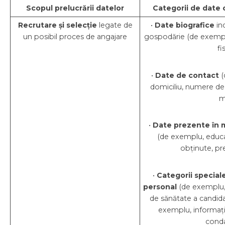
Scopul prelucrării datelor
Categorii de date 
Recrutare și selecție
legate de
•
Date biografice
inc
un posibil proces de angajare
gospodărie (de exemp
fi
•
Date de contact
(
domiciliu, numere de 
m
•
Date prezente în m
(de exemplu, educ
obținute, pre
•
Categorii special
personal
(de exemplu, 
de sănătate a candidat
exemplu, informații
cond