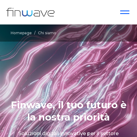
Homepage
/
Chi siamo
Finwave, il tuo futuro è
la nostra priorità
Soluzioni digitali innovative per il settore