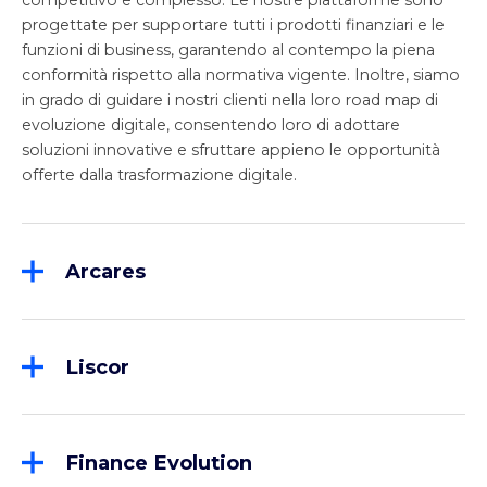
competitivo e complesso. Le nostre piattaforme sono
progettate per supportare tutti i prodotti finanziari e le
funzioni di business, garantendo al contempo la piena
conformità rispetto alla normativa vigente. Inoltre, siamo
in grado di guidare i nostri clienti nella loro road map di
evoluzione digitale, consentendo loro di adottare
soluzioni innovative e sfruttare appieno le opportunità
offerte dalla trasformazione digitale.
Arcares
Arcares, nata nel 1987, è leader indiscussa nel
mercato italiano per la fornitura di soluzioni
avanzate per il Factoring, attraverso la piattaforma
Liscor
“K4F – Keystone for Finance”. Più del 50% del
Liscor ha un'offerta completa con copertura front-
turnover dei Factor italiani è gestito oggi su K4F. La
to-back per i settori del noleggio, del leasing
profonda conoscenza dei processi di business
operativo e del leasing finanziario, che va dal digital
consente una continua crescita del prodotto e una
Finance Evolution
onboarding alla gestione ed amministrazione del
sempre più accentuata evoluzione verso la