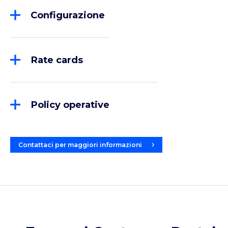
Delibere
Credit granting
Configurazione
Contratti
Profili utenti
Volume reporting
Rete di vendita (gerarchia/dipendenze)
Rate cards
Tipologie beni
Pricing finanziario
Listino servizi accessori
Pricing dei servizi
Policy operative
Regole delibera automatica
Tasso fisso
Marketing (Prodotti e Servizi)
Avvisi e notifiche
Tasso variabile
Financial pricing
Contattaci per maggiori informazioni
Livelli di deroga
Policy ed eccezioni di credito
Workflow operativi differenziati