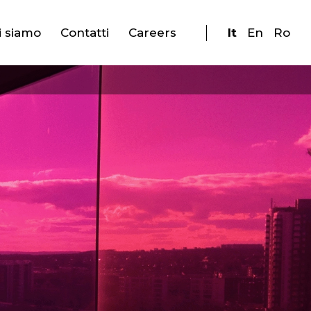
i siamo
Contatti
Careers
It
En
Ro