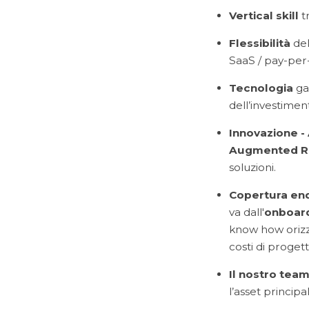
Vertical skill
t
Flessibilità
del
SaaS / pay-per
Tecnologia
ga
dell’investimen
Innovazione
-
Augmented Re
soluzioni.
Copertura en
va dall'
onboar
know how orizzo
costi di progett
Il nostro tea
l’asset principal