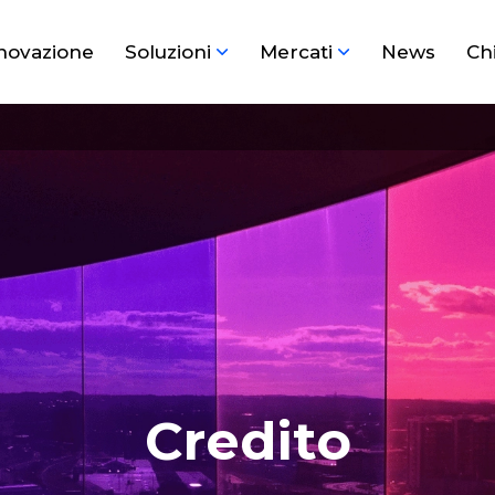
novazione
Soluzioni
Mercati
News
Ch
Credito