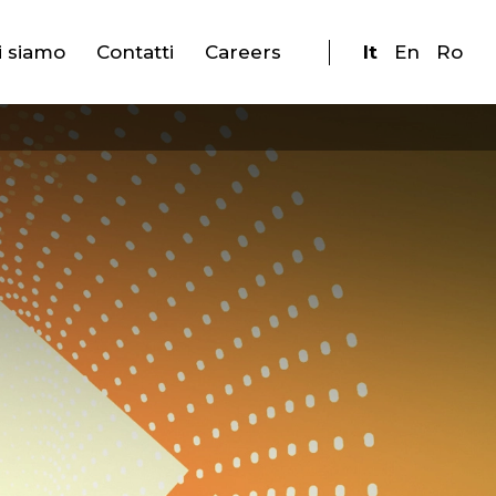
i siamo
Contatti
Careers
It
En
Ro