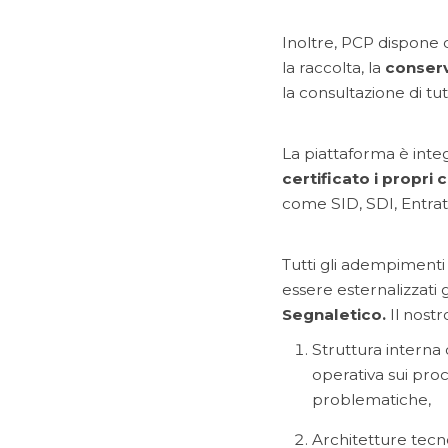
Inoltre, PCP dispone
la raccolta, la
conser
la consultazione di tu
La piattaforma è integ
certificato i propri
come SID, SDI, Entra
Tutti gli adempimenti
essere esternalizzati g
Segnaletico.
Il nostr
Struttura interna
operativa sui proce
problematiche,
Architetture tecn