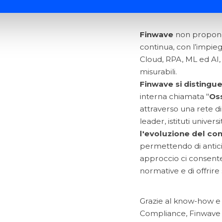
Finwave
non propone 
continua, con l’impieg
Cloud, RPA, ML ed AI, 
misurabili.
Finwave si distingu
interna chiamata "
Os
attraverso una rete di c
leader, istituti universi
l'evoluzione del co
permettendo di antici
approccio ci consente
normative e di offrire 
Grazie al know-how e 
Compliance, Finwave è