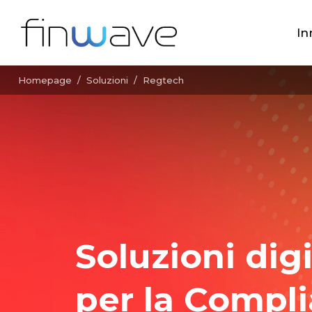
In
Homepage
/
Soluzioni
/
Regtech
Soluzioni digi
per la Compl