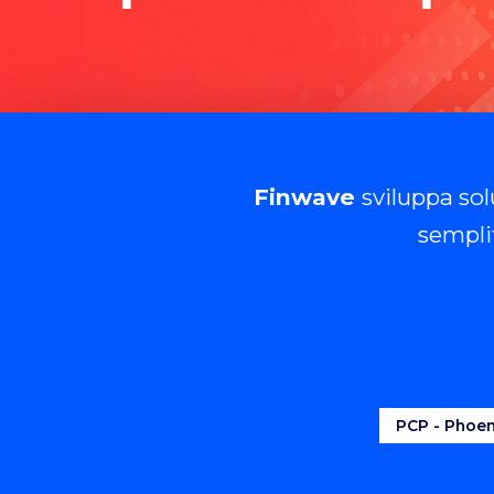
Finwave
sviluppa sol
sempli
PCP - Phoen