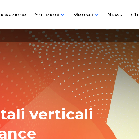
novazione
Soluzioni
Mercati
News
Ch
tali verticali
iance