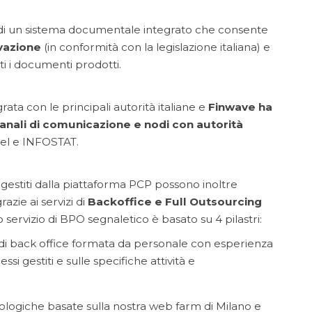
 di un sistema documentale integrato che consente
vazione
(in conformità con la legislazione italiana) e
tti i documenti prodotti.
rata con le principali autorità italiane e
Finwave ha
 canali di comunicazione e nodi con autorità
tel e INFOSTAT.
 gestiti dalla piattaforma PCP possono inoltre
razie ai servizi di
Backoffice e Full Outsourcing
o servizio di BPO segnaletico è basato su 4 pilastri:
 di back office formata da personale con esperienza
ssi gestiti e sulle specifiche attività e
ologiche basate sulla nostra web farm di Milano e